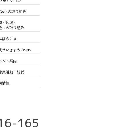
035年ビジョン
DGsへの取り組み
境・地域・
会への取り組み
んばらにゃ
民せいきょうのSNS
ベント案内
合員活動・総代
用情報
16-165