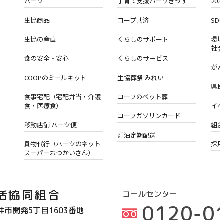
ハーツ
子育て支援ハーツきっず
2
生協商品
コープ共済
S
生協の産直
くらしのサポート
環
社
食の安全・安心
くらしのサービス
が
COOPのミールキット
生協葬祭 みれい
県
食事宅配（宅配弁当・介護
コープのペット葬
食・医療食）
イ
コープガソリンカード
移動店舗 ハーツ便
組
灯油定期配送
買物代行（ハーツのネット
採
スーパーおつかいさん）
活協同組合
コールセンター
0120-0
井市開発5丁目1603番地