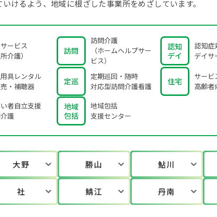
ていけるよう、地域に根ざした事業所をめざしています。
訪問介護
イサービス
認知症
認知
訪問
（ホームヘルプサー
デイ
通所介護）
デイサ
ビス）
祉用具レンタル
定期巡回・随時
サービ
定巡
住宅
販売
・補聴器
対応型訪問介護看護
高齢者
がい者自立支援
地域包括
地域
包括
問介護
支援センター
大野
勝山
鮎川
社
鯖江
丹南