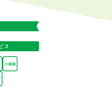
ビス
小規模
い