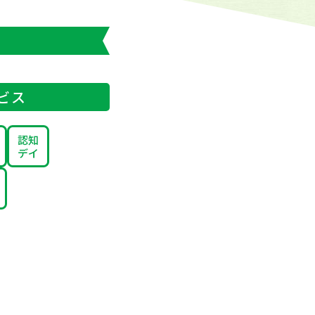
ビス
認知
デイ