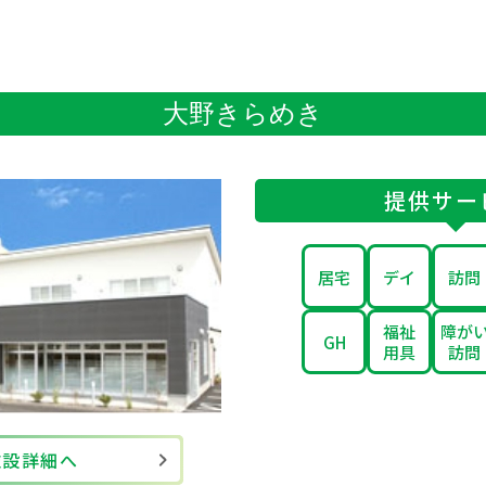
大野きらめき
提供サー
居宅
デイ
訪問
福祉
障が
GH
用具
訪問
施設詳細へ