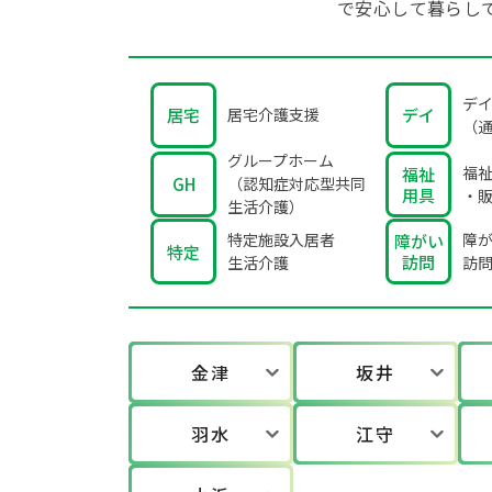
で安心して暮らし
デ
居宅
居宅介護支援
デイ
（
グループホーム
福
福祉
GH
（認知症対応型共同
用具
・
生活介護）
特定施設入居者
障
障がい
特定
訪問
生活介護
訪
金津
坂井
羽水
江守