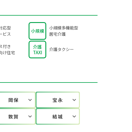
対応型
小規模多機能型
小規模
ービス
居宅介護
ス付き
介護
介護タクシー
TAXI
向け住宅
岡保
宝永
敦賀
結城