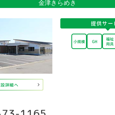
金津きらめき
提供サー
福祉
小規模
GH
用具
施設詳細へ
-73-1165