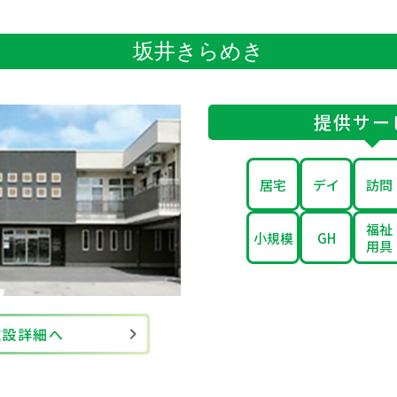
坂井きらめき
提供サー
居宅
デイ
訪問
福祉
小規模
GH
用具
施設詳細へ