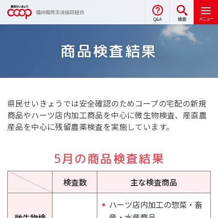
福井県民生活協同組合
メニュー
Q&A
検索
商品検査結果
県民せいきょうでは安全確認のためコープの宅配の新規
商品やハーツ店内加工商品を中心に微生物検査、産直農
産品を中心に残留農薬検査を実施しています。
5月の商品検査結果
検査数
主な検査商品
ハーツ店内加工の惣菜・畜
産・水産商品
微生物検