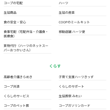
コープの宅配
ハーツ
生協商品
生協の産直
食の安全・安心
COOPのミールキット
食事宅配（宅配弁当・介護食・
移動店舗 ハーツ便
医療食）
買物代行（ハーツのネットスー
パーおつかいさん）
くらす
高齢者介護きらめき
子育て支援ハーツきっず
コープ共済
くらしのサポート
くらしのサービス
生協葬祭 みれい
コープのペット葬
コープガソリンカード