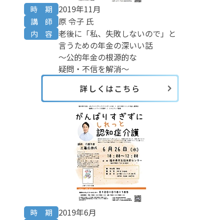
2019年11月
時 期
原 令子 氏
講 師
老後に「私、失敗しないので」と
内 容
言うための年金の深いい話
～公的年金の根源的な
疑問・不信を解消～
詳しくはこちら
2019年6月
時 期