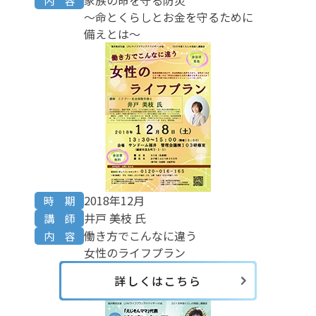
家族の命を守る防災
内 容
～命とくらしとお金を守るために
備えとは～
2018年12月
時 期
井戸 美枝 氏
講 師
働き方でこんなに違う
内 容
女性のライフプラン
詳しくはこちら