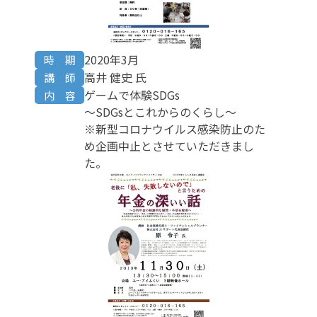
2020年3月
時 期
高井 健史 氏
講 師
ゲームで体験SDGs
内 容
～SDGsとこれからのくらし～
※新型コロナウイルス感染防止のた
め企画中止とさせていただきまし
た。