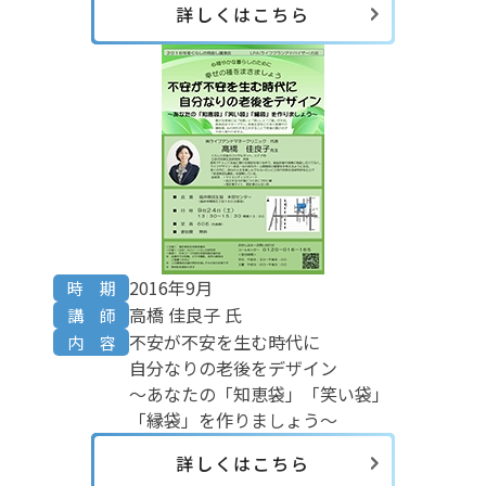
詳しくはこちら
2016年9月
時 期
高橋 佳良子 氏
講 師
不安が不安を生む時代に
内 容
自分なりの老後をデザイン
～あなたの「知恵袋」「笑い袋」
「縁袋」を作りましょう～
詳しくはこちら