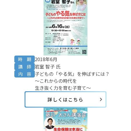
2018年6月
時 期
岩室 智子 氏
講 師
子どもの「やる気」を伸ばすには？
内 容
〜これからの時代を
生き抜く力を育む子育て〜
詳しくはこちら