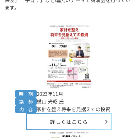
ます。
2023年11月
時 期
横山 光昭 氏
講 師
家計を整え将来を見据えての投資
内 容
詳しくはこちら