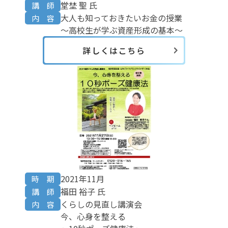
堂埜 聖 氏
講 師
大人も知っておきたいお金の授業
内 容
～高校生が学ぶ資産形成の基本～
詳しくはこちら
2021年11月
時 期
福田 裕子 氏
講 師
くらしの見直し講演会
内 容
今、心身を整える