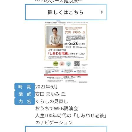
～10秒ポーズ健康法～
詳しくはこちら
2021年6月
時 期
安田 まゆみ 氏
講 師
くらしの見直し
内 容
おうちでWEB講演会
人生100年時代の「しあわせ老後」
のナビゲーション