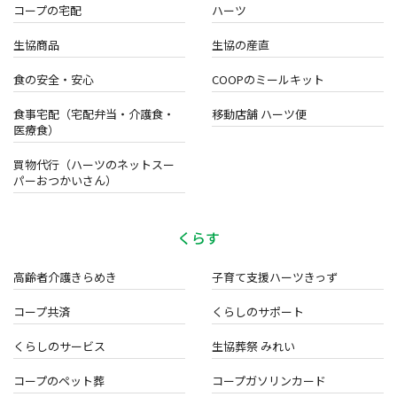
コープの宅配
ハーツ
生協商品
生協の産直
食の安全・安心
COOPのミールキット
食事宅配（宅配弁当・介護食・
移動店舗 ハーツ便
医療食）
買物代行（ハーツのネットスー
パーおつかいさん）
くらす
高齢者介護きらめき
子育て支援ハーツきっず
コープ共済
くらしのサポート
くらしのサービス
生協葬祭 みれい
コープのペット葬
コープガソリンカード