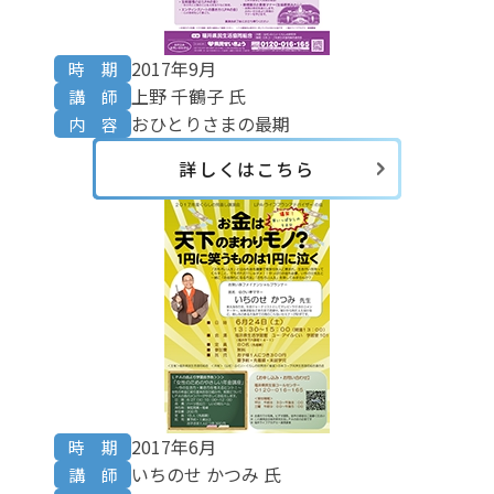
2017年9月
時 期
上野 千鶴子 氏
講 師
おひとりさまの最期
内 容
詳しくはこちら
2017年6月
時 期
いちのせ かつみ 氏
講 師