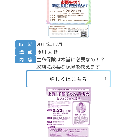
2017年12月
時 期
藤川 太 氏
講 師
生命保険は本当に必要なの！？
内 容
家族に必要な保障を教えます
詳しくはこちら