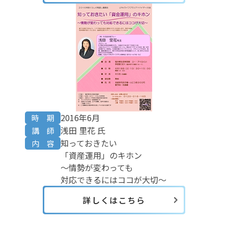
2016年6月
時 期
浅田 里花 氏
講 師
知っておきたい
内 容
「資産運用」のキホン
～情勢が変わっても
対応できるにはココが大切～
詳しくはこちら