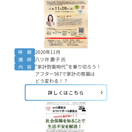
2020年11月
時 期
八ツ井 慶子 氏
講 師
“家計防衛時代”を乗り切ろう！
内 容
アフター567で家計の常識は
どう変わる！？
詳しくはこちら