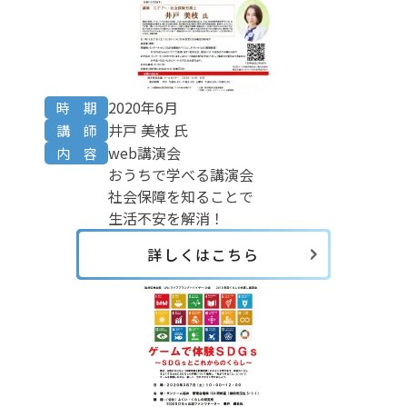
2020年6月
時 期
井戸 美枝 氏
講 師
web講演会
内 容
おうちで学べる講演会
社会保障を知ることで
生活不安を解消！
詳しくはこちら