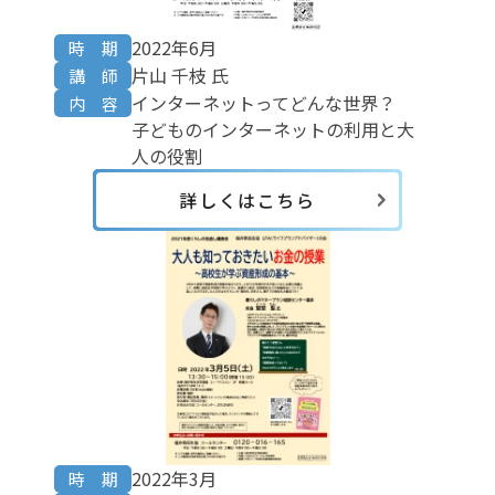
2022年6月
時 期
片山 千枝 氏
講 師
インターネットってどんな世界？
内 容
子どものインターネットの利用と大
人の役割
詳しくはこちら
2022年3月
時 期