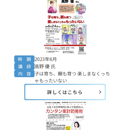
2023年6月
時 期
高野 優 氏
講 師
子は育ち、親も育つ 楽しまなくっち
内 容
ゃもったいない
詳しくはこちら