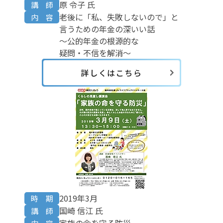
原 令子 氏
講 師
老後に「私、失敗しないので」と
内 容
言うための年金の深いい話
～公的年金の根源的な
疑問・不信を解消～
詳しくはこちら
2019年3月
時 期
国崎 信江 氏
講 師