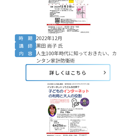
2022年12月
時 期
黒田 尚子 氏
講 師
人生100年時代に知っておきたい、カ
内 容
ンタン家計防衛術
詳しくはこちら