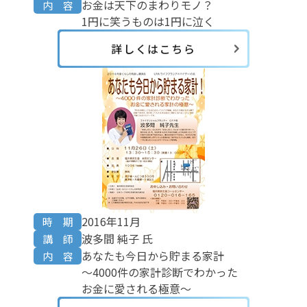
お金は天下のまわりモノ？
内 容
1円に笑うものは1円に泣く
詳しくはこちら
2016年11月
時 期
波多間 純子 氏
講 師
あなたも今日から貯まる家計
内 容
～4000件の家計診断でわかった
お金に愛される極意～